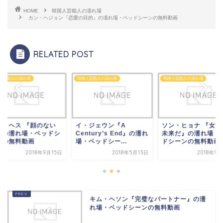
HOME
韓国人芸能人の濡れ場
カン・ヘジョン『恋愛の目的』の濡れ場・ベッドシーンの無料動画
RELATED POST
人芸能人の濡れ場
韓国人芸能人の濡れ場
韓国人芸能人の濡れ場
ム・ヘス 『顔のない
イ・ジェウン『A
ソン・ヒョナ 『女は
』の濡れ場・ベッドシ
Century’s End』の濡れ
未来だ』の濡れ場・
ンの無料動画
場・ベッドシー...
ドシーンの無料動画
2018年9月15日
2018年5月13日
2018年9
キム・ヘソン『完璧なパートナー』の濡
れ場・ベッドシーンの無料動画