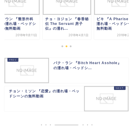
・ソウン 『整形外科
チョ・ヨジョン 『春香秘
ビキ 『A Pharise
』の濡れ場・ベッドシ
伝 The Servant 房子
濡れ場・ベッドシー
ンの無料動画
伝』の濡れ...
無料動画
2018年9月11日
2018年4月1日
2018年2月
パク・ラン 『Bitch Heart Asshole』
の濡れ場・ベッドシ...
チョン・ミソン 『恋愛』の濡れ場・ベッ
ドシーンの無料動画