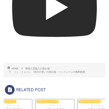
HOME
韓国人芸能人の濡れ場
ソン・イェジン 『四月の雪』の濡れ場・ベッドシーンの無料動画
RELATED POST
人芸能人の濡れ場
韓国人芸能人の濡れ場
韓国人芸能人の濡れ場