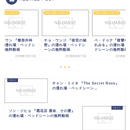
人芸能人の濡れ場
韓国人芸能人の濡れ場
韓国人芸能人の濡れ場
・ソウン 『整形外科
チョ・ウンジ 『後宮の秘
ペ・ドゥナ『復讐者
』の濡れ場・ベッドシ
密』の濡れ場・ベッドシ
れみを』の濡れ場・
ンの無料動画
ーンの無料動画
ドシーンの無料動画
2018年9月11日
2018年8月17日
2018年5
チャン・ミイネ 『The Secret Rose』
の濡れ場・ベッドシーン...
ソン・ジヒョ 『霜花店 運命、その愛』
の濡れ場・ベッドシーンの無料動画